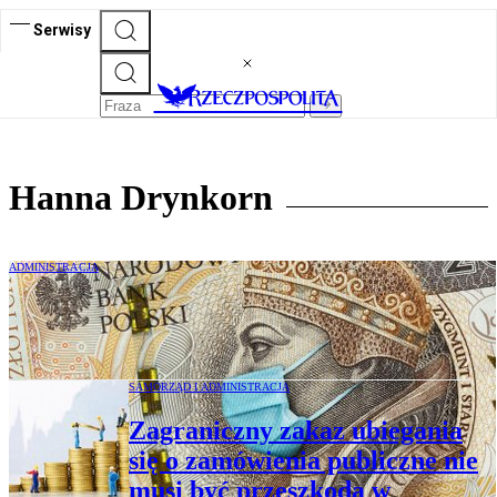
Serwisy
Hanna Drynkorn
ADMINISTRACJA
Zmiana umów i kary umowne w
zamówieniach według Tarczy 4.0
SAMORZĄD I ADMINISTRACJA
Zagraniczny zakaz ubiegania
się o zamówienia publiczne nie
musi być przeszkodą w