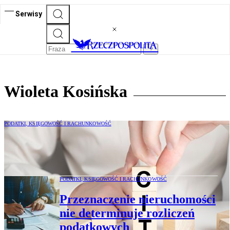
Serwisy
Wioleta Kosińska
PODATKI, KSIĘGOWOŚĆ I RACHUNKOWOŚĆ
W przypadku kapitalizacji odsetek należy
rozliczyć podatek u źródła
PODATKI, KSIĘGOWOŚĆ I RACHUNKOWOŚĆ
Przeznaczenie nieruchomości
nie determinuje rozliczeń
podatkowych