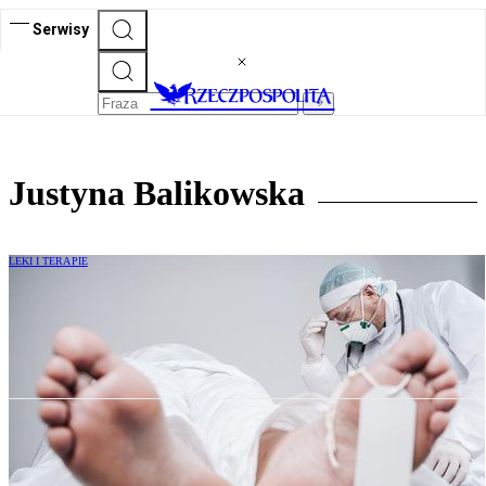
Serwisy
Justyna Balikowska
LEKI I TERAPIE
Zgon po koronawirusie stwierdza koroner