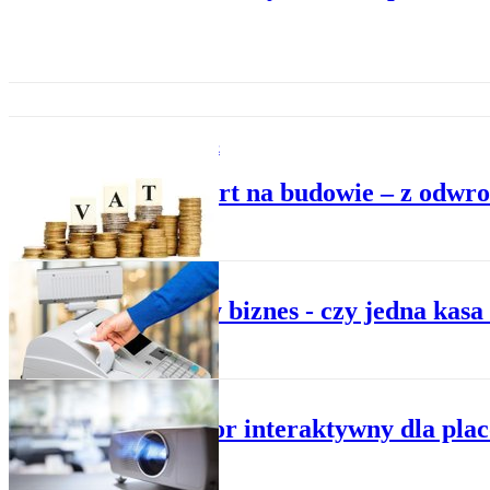
PRAWO W FIRMIE
Transport na budowie – z odwr
PODATKI
Mobilny biznes - czy jedna kasa
PODATKI
Projektor interaktywny dla pla