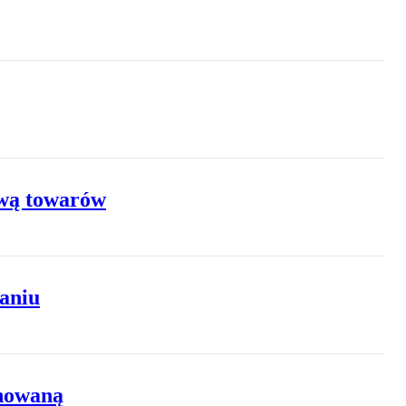
awą towarów
aniu
onowaną