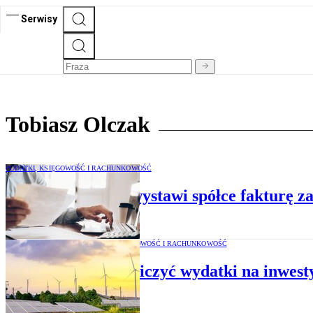
Serwisy
Tobiasz Olczak
PODATKI, KSIĘGOWOŚĆ I RACHUNKOWOŚĆ
Członek zarządu wystawi spółce fakturę za
PODATKI, KSIĘGOWOŚĆ I RACHUNKOWOŚĆ
Jak rozliczyć wydatki na inwes