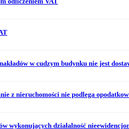
nym odliczeniem VAT
VAT
e nakładów w cudzym budynku nie jest dost
nie z nieruchomości nie podlega opodatkow
ków wykonujących działalność nieewidencj