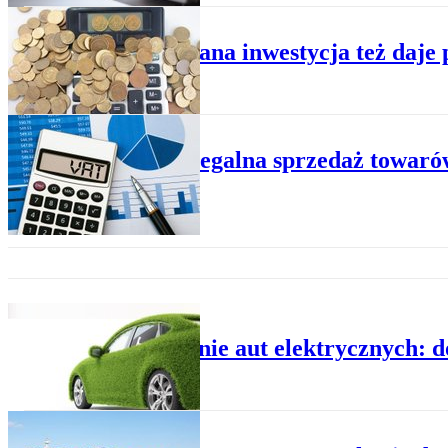
PODATKI
Zaniechana inwestycja też daje 
PODATKI
Czy nielegalna sprzedaż towar
PODATKI
Ładowanie aut elektrycznych: d
PODATKI