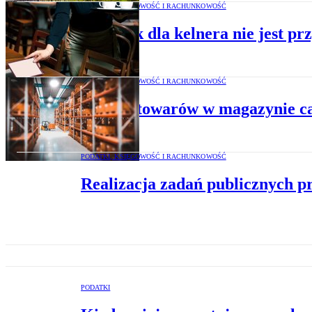
PODATKI, KSIĘGOWOŚĆ I RACHUNKOWOŚĆ
Napiwek dla kelnera nie jest pr
PODATKI, KSIĘGOWOŚĆ I RACHUNKOWOŚĆ
Ubytek towarów w magazynie cal
PODATKI, KSIĘGOWOŚĆ I RACHUNKOWOŚĆ
Realizacja zadań publicznych p
PODATKI