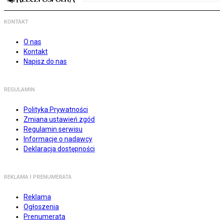
KONTAKT
O nas
Kontakt
Napisz do nas
REGULAMIN
Polityka Prywatności
Zmiana ustawień zgód
Regulamin serwisu
Informacje o nadawcy
Deklaracja dostępności
REKLAMA I PRENUMERATA
Reklama
Ogłoszenia
Prenumerata