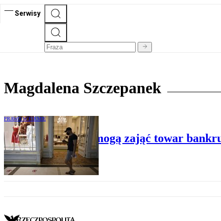
Serwisy
Magdalena Szczepanek
PRAWO W FIRMIE
Centra handlowe mogą zająć towar bankr