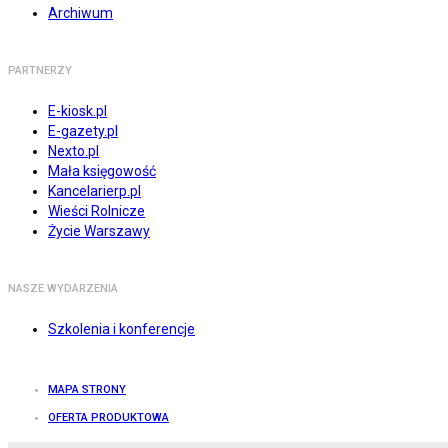
Archiwum
PARTNERZY
E-kiosk.pl
E-gazety.pl
Nexto.pl
Mała księgowość
Kancelarierp.pl
Wieści Rolnicze
Życie Warszawy
NASZE WYDARZENIA
Szkolenia i konferencje
MAPA STRONY
OFERTA PRODUKTOWA