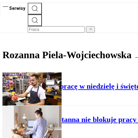
Serwisy
Rozanna Piela-Wojciechowska
KADRY I PŁACE
Rekompensata za pracę w niedzielę i święt
KADRY I PŁACE
Kwarantanna nie blokuje pracy 