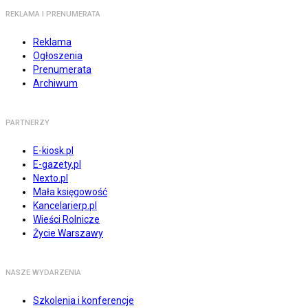
REKLAMA I PRENUMERATA
Reklama
Ogłoszenia
Prenumerata
Archiwum
PARTNERZY
E-kiosk.pl
E-gazety.pl
Nexto.pl
Mała księgowość
Kancelarierp.pl
Wieści Rolnicze
Życie Warszawy
NASZE WYDARZENIA
Szkolenia i konferencje