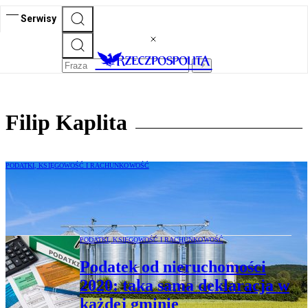
Serwisy
Filip Kaplita
PODATKI, KSIĘGOWOŚĆ I RACHUNKOWOŚĆ
Podatek od nieruchomości: silos –
budynek czy budowla
PODATKI, KSIĘGOWOŚĆ I RACHUNKOWOŚĆ
Podatek od nieruchomości
2020: taka sama deklaracja w
każdej gminie