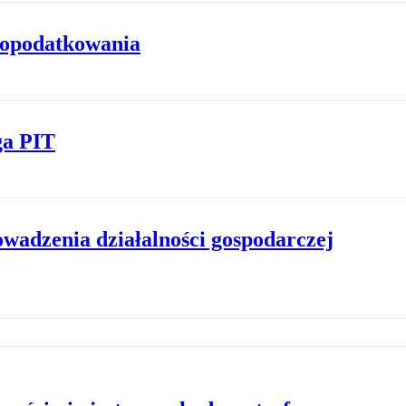
z opodatkowania
ga PIT
owadzenia działalności gospodarczej