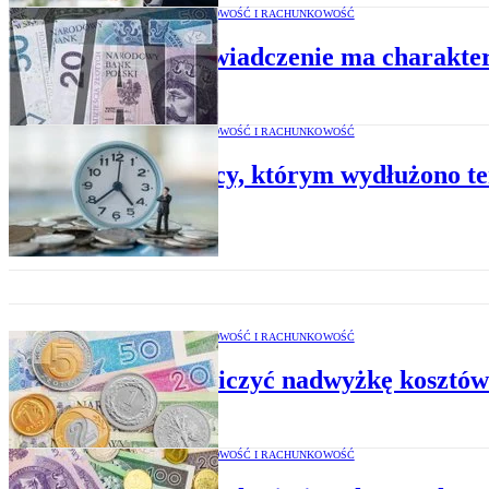
PODATKI, KSIĘGOWOŚĆ I RACHUNKOWOŚĆ
Kiedy świadczenie ma charakte
PODATKI, KSIĘGOWOŚĆ I RACHUNKOWOŚĆ
Podatnicy, którym wydłużono te
PODATKI, KSIĘGOWOŚĆ I RACHUNKOWOŚĆ
Jak rozliczyć nadwyżkę kosztó
PODATKI, KSIĘGOWOŚĆ I RACHUNKOWOŚĆ