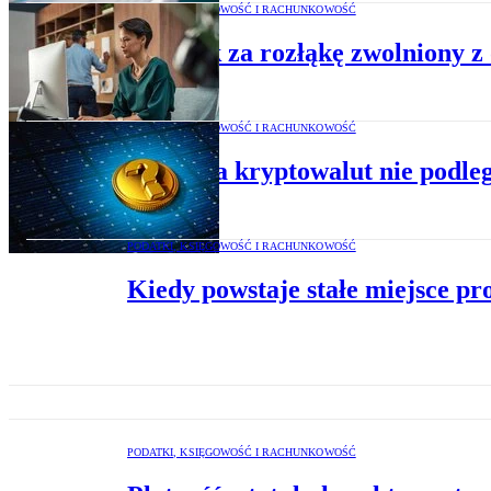
PODATKI, KSIĘGOWOŚĆ I RACHUNKOWOŚĆ
Dodatek za rozłąkę zwolniony 
PODATKI, KSIĘGOWOŚĆ I RACHUNKOWOŚĆ
Zamiana kryptowalut nie podle
PODATKI, KSIĘGOWOŚĆ I RACHUNKOWOŚĆ
Kiedy powstaje stałe miejsce pr
PODATKI, KSIĘGOWOŚĆ I RACHUNKOWOŚĆ