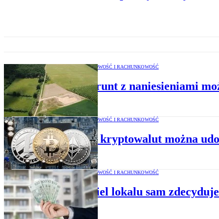
PODATKI, KSIĘGOWOŚĆ I RACHUNKOWOŚĆ
Kiedy grunt z naniesieniami m
PODATKI, KSIĘGOWOŚĆ I RACHUNKOWOŚĆ
Nabycie kryptowalut można ud
PODATKI, KSIĘGOWOŚĆ I RACHUNKOWOŚĆ
Właściciel lokalu sam zdecyduj