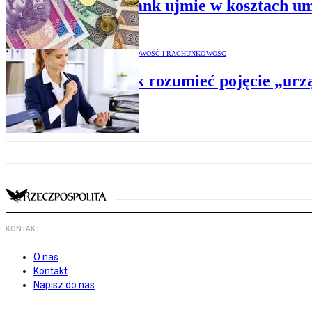
Tylko bank ujmie w kosztach u
PODATKI, KSIĘGOWOŚĆ I RACHUNKOWOŚĆ
CIT: Jak rozumieć pojęcie „ur
KONTAKT
O nas
Kontakt
Napisz do nas