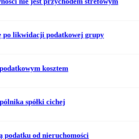
wności nie jest przychodem strefowym
ę po likwidacji podatkowej grupy
ą podatkowym kosztem
ólnika spółki cichej
 podatku od nieruchomości