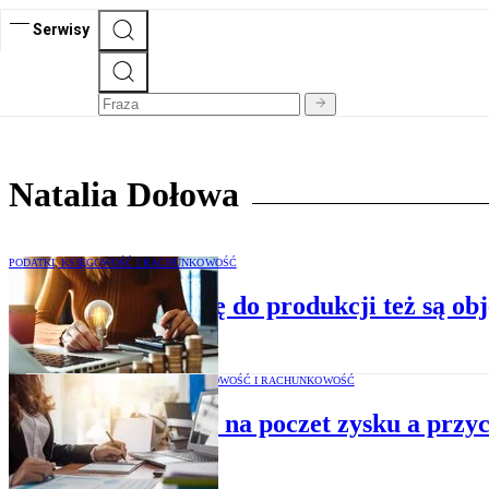
Serwisy
Natalia Dołowa
PODATKI, KSIĘGOWOŚĆ I RACHUNKOWOŚĆ
Nakłady na energię do produkcji też są obj
PODATKI, KSIĘGOWOŚĆ I RACHUNKOWOŚĆ
Zaliczki na poczet zysku a przy