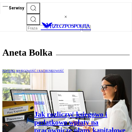
Serwisy
Aneta Bolka
PODATKI, KSIĘGOWOŚĆ I RACHUNKOWOŚĆ
Krajowy System e-Faktur – rewolucja w
fakturowaniu
BIZNES
Jak rozliczyć księgowo i
podatkowo wpłaty na
pracownicze plany kapitałowe