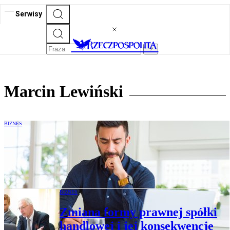
Serwisy
Marcin Lewiński
BIZNES
Przekształcenia: od przedsiębiorcy –
osoby fizycznej do giełdowej spółki
akcyjnej
BIZNES
Zmiana formy prawnej spółki
handlowej i jej konsekwencje