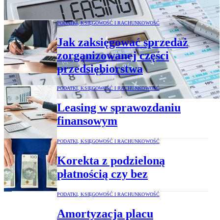
MSSF 16
PODATKI, KSIĘGOWOŚĆ I RACHUNKOWOŚĆ
Jak zaksięgować sprzedaż
zorganizowanej części
przedsiębiorstwa
PODATKI, KSIĘGOWOŚĆ I RACHUNKOWOŚĆ
Leasing w sprawozdaniu
finansowym
PODATKI, KSIĘGOWOŚĆ I RACHUNKOWOŚĆ
Korekta z podzieloną
płatnością czy bez
PODATKI, KSIĘGOWOŚĆ I RACHUNKOWOŚĆ
Amortyzacja placu