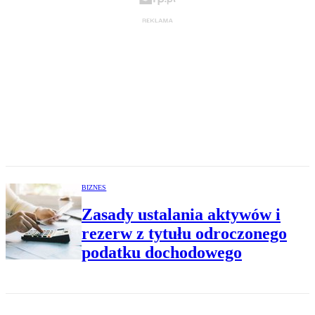
BIZNES
Zasady ustalania aktywów i
rezerw z tytułu odroczonego
podatku dochodowego