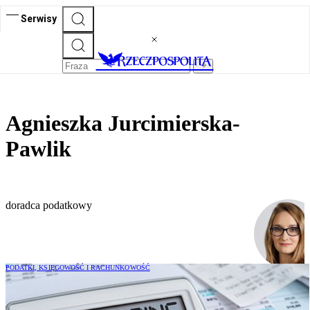
Serwisy
Agnieszka Jurcimierska-
Pawlik
doradca podatkowy
PODATKI, KSIĘGOWOŚĆ I RACHUNKOWOŚĆ
Jak rozpoznać leasing zwrotny w świetle