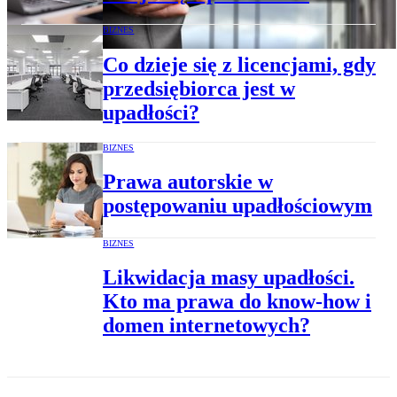
BIZNES
Co dzieje się z licencjami, gdy
przedsiębiorca jest w
upadłości?
BIZNES
Prawa autorskie w
postępowaniu upadłościowym
BIZNES
Likwidacja masy upadłości.
Kto ma prawa do know-how i
domen internetowych?