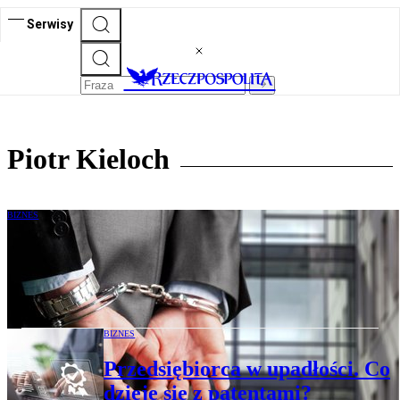
Serwisy
Piotr Kieloch
BIZNES
Czy skończy się potencjalne „widmo
więzienia” za spóźniony wniosek o
upadłość
BIZNES
Przedsiębiorca w upadłości. Co
dzieje się z patentami?