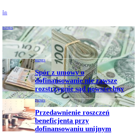
BIZNES
Spółka nie zwróciła dofinansowania. Czy
były prezes ma powód do obaw?
BIZNES
Spór z umowy o
dofinansowanie nie zawsze
rozstrzygnie sąd powszechny
BIZNES
Przedawnienie roszczeń
beneficjenta przy
dofinansowaniu unijnym