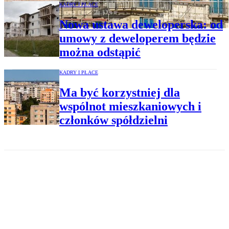
KADRY I PŁACE
Nowa ustawa deweloperska: od
umowy z deweloperem będzie
można odstąpić
KADRY I PŁACE
Ma być korzystniej dla
wspólnot mieszkaniowych i
członków spółdzielni