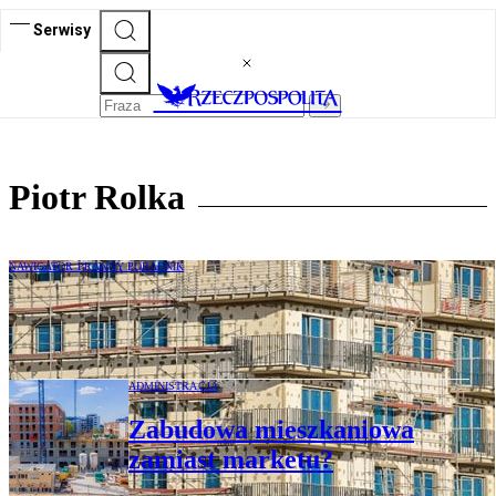
Serwisy
Piotr Rolka
NAWIGATOR PRAWNY PORADNIK
Reforma planistyczna 2026: nowe zasady
zabudowy i wymagania wobec inwestorów
ADMINISTRACJA
Zabudowa mieszkaniowa
zamiast marketu?