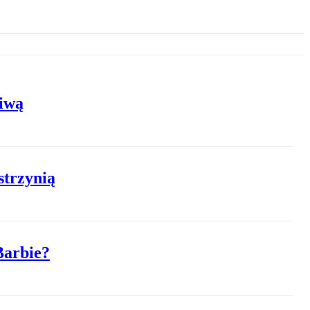
liwą
trzynią
Barbie?