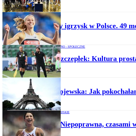
LEKKOATLETYKA
Gwiazdy igrzysk w Polsce. 49 me
OPINIE POLITYCZNO - SPOŁECZNE
Stefan Szczepłek: Kultura prost
SPORT
Anna Słojewska: Jak pokochałam 
IGRZYSKA OLIMPIJSKIE
Kołsut: Niepoprawna, czasami 