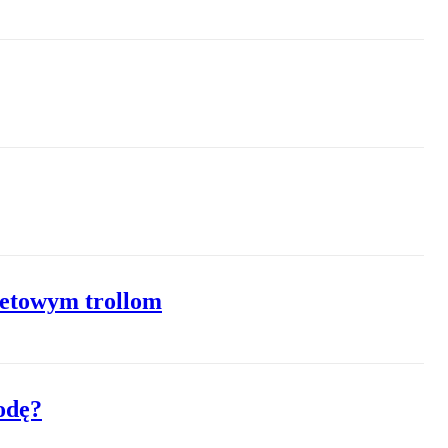
rnetowym trollom
odę?