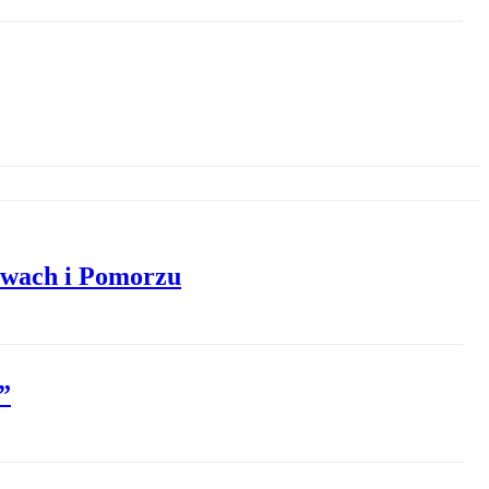
jawach i Pomorzu
”