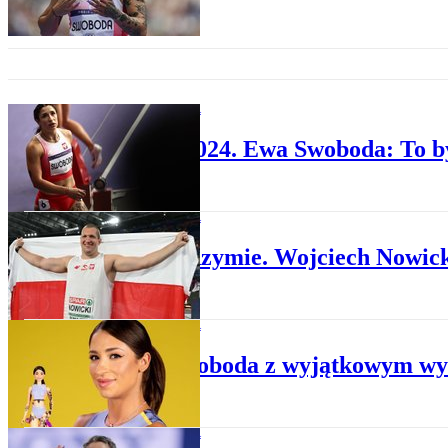
LEKKOATLETYKA
Paryż 2024. Ewa Swoboda: To by
LEKKOATLETYKA
ME w Rzymie. Wojciech Nowick
LEKKOATLETYKA
Ewa Swoboda z wyjątkowym wyró
LEKKOATLETYKA