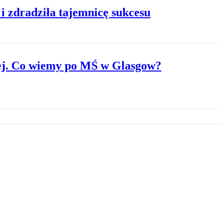
i zdradziła tajemnicę sukcesu
iej. Co wiemy po MŚ w Glasgow?
nią świata. Kim jest dziewczyna z tatuaż
ebrna Ewa Swoboda! Dojrzewała do wielkośc