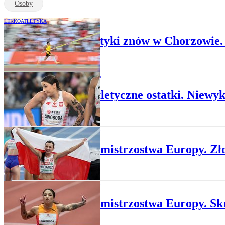
Osoby
LEKKOATLETYKA
Gwiazdy lekkoatletyki znów w Chorzowie.
LEKKOATLETYKA
Lekkoatletyczne ostatki. Niewy
LEKKOATLETYKA
Halowe mistrzostwa Europy. Zł
LEKKOATLETYKA
Halowe mistrzostwa Europy. Skr