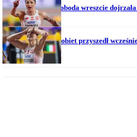
Ewa Swoboda wreszcie dojrzała 
LEKKOATLETYKA
Dzień Kobiet przyszedł wcześn
LEKKOATLETYKA
Ewa Swoboda halową wicemistrzy
LEKKOATLETYKA
Halowe mistrzostwa świata. Sr