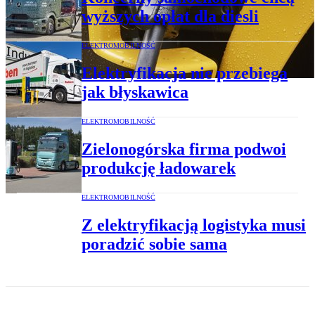
wyższych opłat dla diesli
ELEKTROMOBILNOŚĆ
Elektryfikacja nie przebiega
jak błyskawica
ELEKTROMOBILNOŚĆ
Zielonogórska firma podwoi
produkcję ładowarek
ELEKTROMOBILNOŚĆ
Z elektryfikacją logistyka musi
poradzić sobie sama