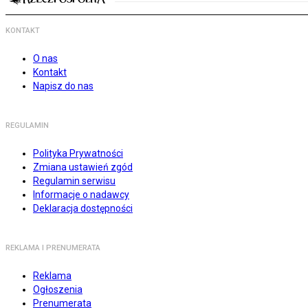
KONTAKT
O nas
Kontakt
Napisz do nas
REGULAMIN
Polityka Prywatności
Zmiana ustawień zgód
Regulamin serwisu
Informacje o nadawcy
Deklaracja dostępności
REKLAMA I PRENUMERATA
Reklama
Ogłoszenia
Prenumerata