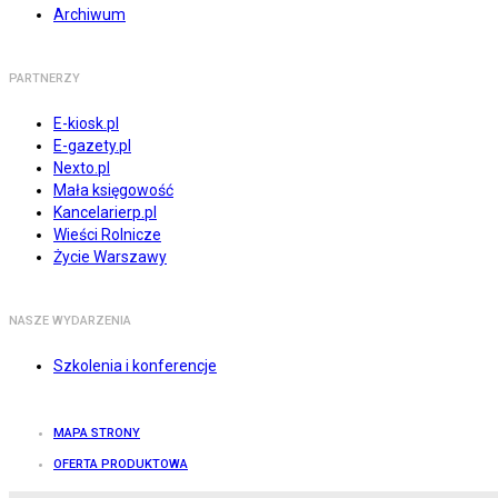
Archiwum
PARTNERZY
E-kiosk.pl
E-gazety.pl
Nexto.pl
Mała księgowość
Kancelarierp.pl
Wieści Rolnicze
Życie Warszawy
NASZE WYDARZENIA
Szkolenia i konferencje
MAPA STRONY
OFERTA PRODUKTOWA