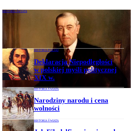
HISTORIA ŚWIATA
Od Wilsona do Kennedy’ego.
Amerykańskie dziedzictwo Deklaracji
w XX w.
HISTORIA POLSKI
Deklaracja Niepodległości
w polskiej myśli politycznej
XIX w.
HISTORIA ŚWIATA
Narodziny narodu i cena
wolności
HISTORIA ŚWIATA