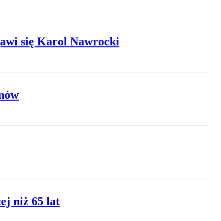
awi się Karol Nawrocki
onów
j niż 65 lat