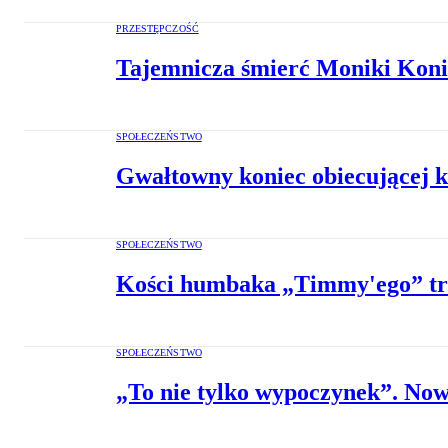
PRZESTĘPCZOŚĆ
Tajemnicza śmierć Moniki Koniu
SPOŁECZEŃSTWO
Gwałtowny koniec obiecującej ka
SPOŁECZEŃSTWO
Kości humbaka „Timmy'ego” traf
SPOŁECZEŃSTWO
„To nie tylko wypoczynek”. Now