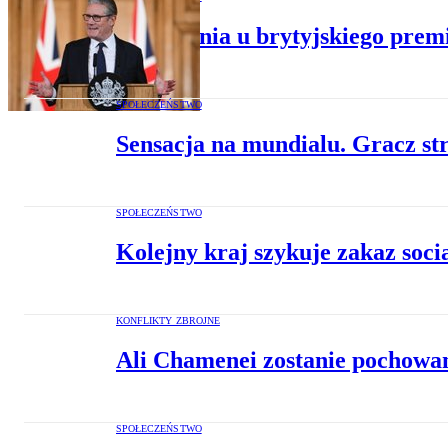
Podpalenia u brytyjskiego premi
SPOŁECZEŃSTWO
Sensacja na mundialu. Gracz str
SPOŁECZEŃSTWO
Kolejny kraj szykuje zakaz socia
KONFLIKTY ZBROJNE
Ali Chamenei zostanie pochow
SPOŁECZEŃSTWO