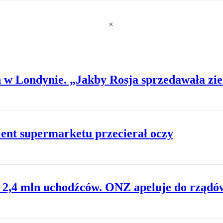
ch w Londynie. „Jakby Rosja sprzedawała zi
ient supermarketu przecierał oczy
a 2,4 mln uchodźców. ONZ apeluje do rządó