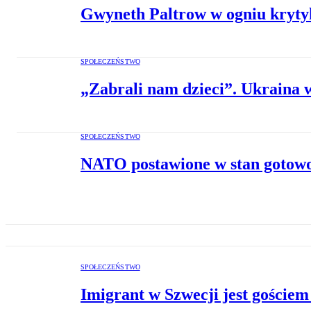
Gwyneth Paltrow w ogniu krytyk
SPOŁECZEŃSTWO
„Zabrali nam dzieci”. Ukraina 
SPOŁECZEŃSTWO
NATO postawione w stan gotowo
SPOŁECZEŃSTWO
Imigrant w Szwecji jest gościem