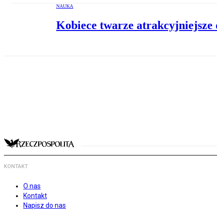
NAUKA
Kobiece twarze atrakcyjniejsze
KONTAKT
O nas
Kontakt
Napisz do nas