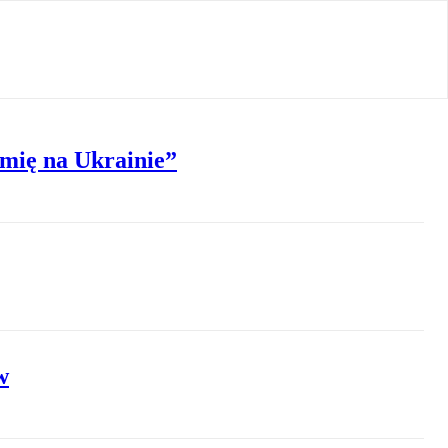
emię na Ukrainie”
w