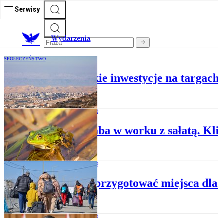
Serwisy
Wydarzenia
SPOŁECZEŃSTWO
Nielegalne izraelskie inwestycje na targa
SPOŁECZEŃSTWO
Żywa żaba w worku z sałatą. Kl
SPOŁECZEŃSTWO
Trzeba przygotować miejsca dl
SPOŁECZEŃSTWO