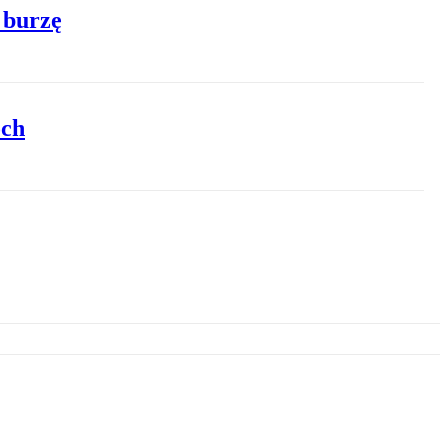
 burzę
och