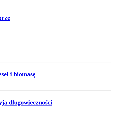
orze
sel i biomasę
yja długowieczności