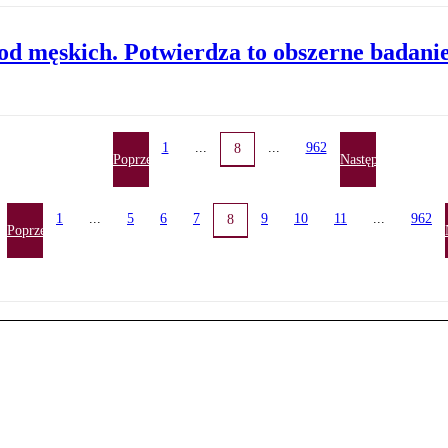
 od męskich. Potwierdza to obszerne badani
1
...
...
962
8
Poprzednia
Następna
1
...
5
6
7
9
10
11
...
962
8
Poprzednia