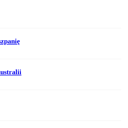
szpanię
ustralii