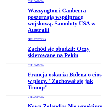
DYPLOMACJA
Waszyngton i Canberra
poszerzają współpracę
wojskową. Samoloty USA w
Australii
PUBLICYSTYKA
Zachód się obudził: Oczy
skierowane na Pekin
DYPLOMACJA
Francja oskarża Bidena o cios
w plecy. "Zachował się jak
Trump"
DYPLOMACJA
Nowa Zelandia: Nie wpuścimy