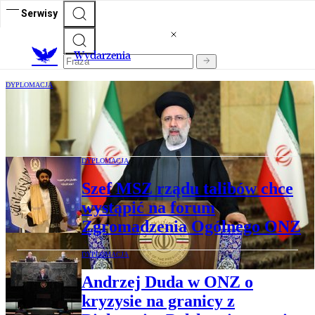
Serwisy
Wydarzenia
DYPLOMACJA
Prezydent Iranu w ONZ: Agenda Izraela
to zabijanie dzieci. Izrael odpowiada
DYPLOMACJA
Szef MSZ rządu talibów chce
wystąpić na forum
Zgromadzenia Ogólnego ONZ
DYPLOMACJA
Andrzej Duda w ONZ o
kryzysie na granicy z