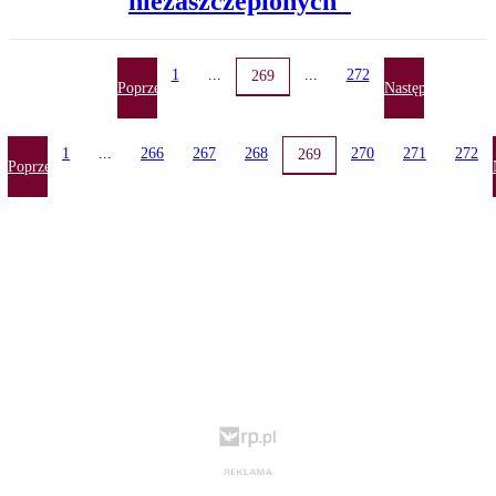
niezaszczepionych"
1
...
...
272
269
Poprzednia
Następna
1
...
266
267
268
270
271
272
269
Poprzednia