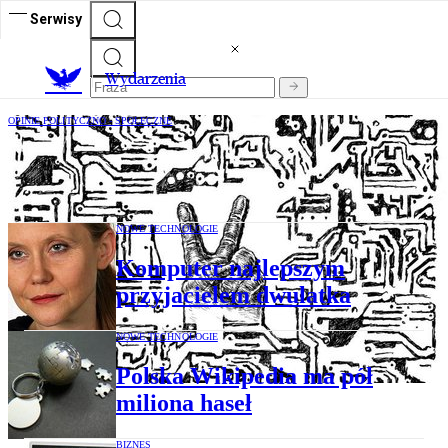
Serwisy
Wydarzenia
OPINIE POLITYCZNO - SPOŁECZNE
Matematyka nie tylko dla twardzieli
NOWE TECHNOLOGIE
Komputer najlepszym
przyjacielem dwulatka
NOWE TECHNOLOGIE
Polska Wikipedia ma pół
miliona haseł
BIZNES