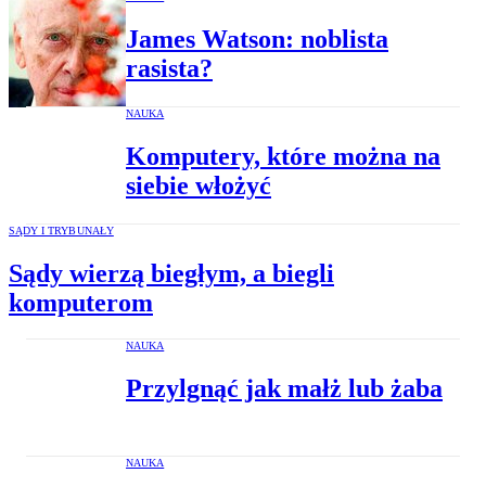
James Watson: noblista
rasista?
NAUKA
Komputery, które można na
siebie włożyć
SĄDY I TRYBUNAŁY
Sądy wierzą biegłym, a biegli
komputerom
NAUKA
Przylgnąć jak małż lub żaba
NAUKA