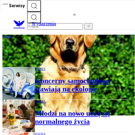
Serwisy
Wydarzenia
NAUKA
Pies na stres, czyli czułe lekarstwo na
uspokojenie
BIZNES
Koncerny samochodowe
stawiają na ekologię
NAUKA
Młodzi na nowo uczą się
normalnego życia
NAUKA