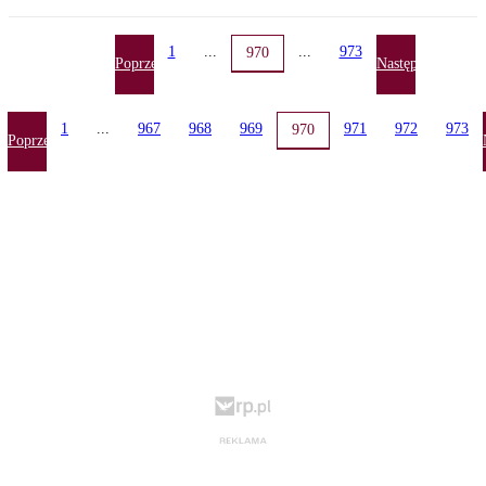
1
...
...
973
970
Poprzednia
Następna
1
...
967
968
969
971
972
973
970
Poprzednia