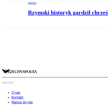
NAUKA
Rzymski historyk gardził chrześ
KONTAKT
O nas
Kontakt
Napisz do nas