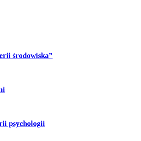
erii środowiska”
mi
ii psychologii