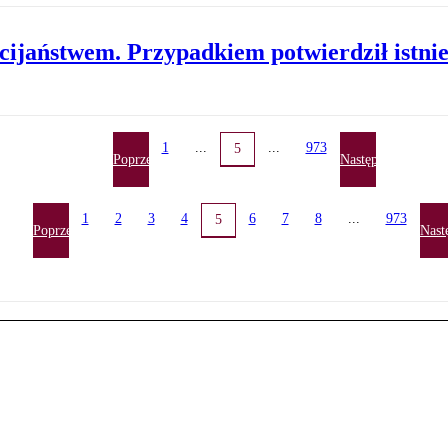
cijaństwem. Przypadkiem potwierdził istnie
1
...
...
973
5
Poprzednia
Następna
1
2
3
4
6
7
8
...
973
5
Poprzednia
Nast