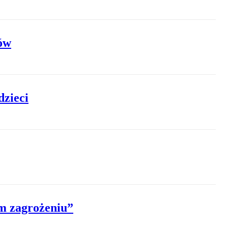
ów
dzieci
ym zagrożeniu”