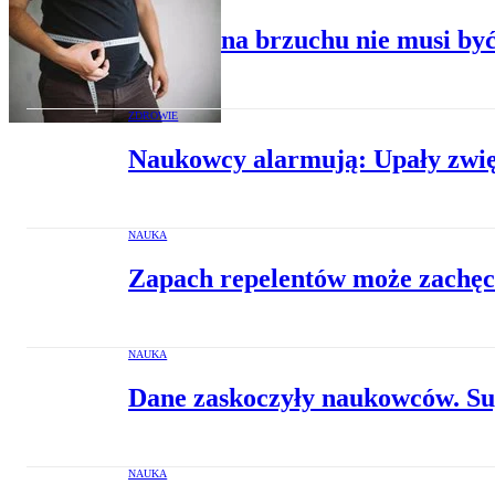
Tłuszcz na brzuchu nie musi być
ZDROWIE
Naukowcy alarmują: Upały zwię
NAUKA
Zapach repelentów może zachęc
NAUKA
Dane zaskoczyły naukowców. Supe
NAUKA