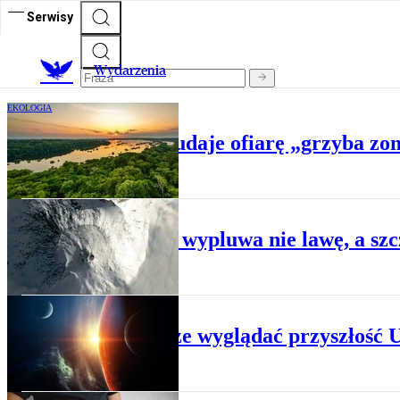
Serwisy
Wydarzenia
EKOLOGIA
Pająk z Amazonii udaje ofiarę „grzyba z
NAUKA
Wulkan wypluwa nie lawę, a szc
NAUKA
Tak może wyglądać przyszłość 
NAUKA