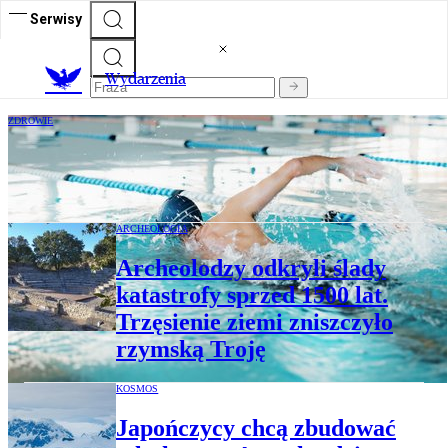
Serwisy
Wydarzenia
ZDROWIE
Naukowcy mają sposób na ból pleców.
Efekty już po ośmiu tygodniach
ARCHEOLOGIA
Archeolodzy odkryli ślady
katastrofy sprzed 1500 lat.
Trzęsienie ziemi zniszczyło
rzymską Troję
KOSMOS
Japończycy chcą zbudować