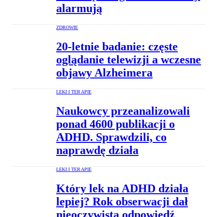
alarmują
ZDROWIE
20-letnie badanie: częste
oglądanie telewizji a wczesne
objawy Alzheimera
LEKI I TERAPIE
Naukowcy przeanalizowali
ponad 4600 publikacji o
ADHD. Sprawdzili, co
naprawdę działa
LEKI I TERAPIE
Który lek na ADHD działa
lepiej? Rok obserwacji dał
nieoczywistą odpowiedź