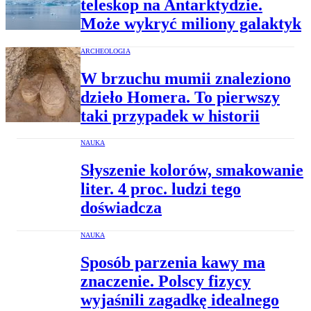
teleskop na Antarktydzie.
Może wykryć miliony galaktyk
ARCHEOLOGIA
W brzuchu mumii znaleziono
dzieło Homera. To pierwszy
taki przypadek w historii
NAUKA
Słyszenie kolorów, smakowanie
liter. 4 proc. ludzi tego
doświadcza
NAUKA
Sposób parzenia kawy ma
znaczenie. Polscy fizycy
wyjaśnili zagadkę idealnego