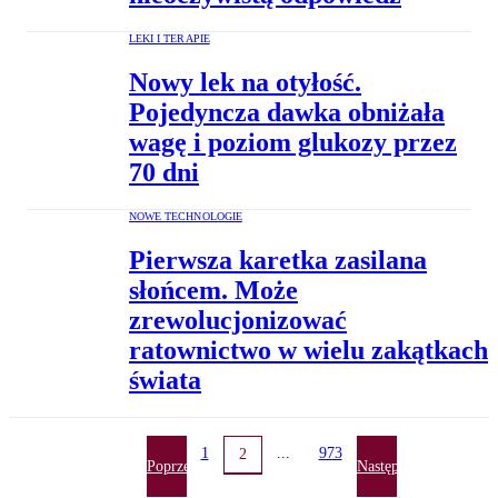
LEKI I TERAPIE
Nowy lek na otyłość.
Pojedyncza dawka obniżała
wagę i poziom glukozy przez
70 dni
NOWE TECHNOLOGIE
Pierwsza karetka zasilana
słońcem. Może
zrewolucjonizować
ratownictwo w wielu zakątkach
świata
1
...
973
2
Poprzednia
Następna