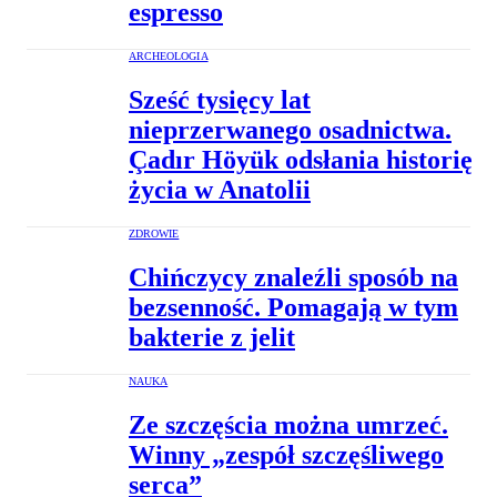
espresso
ARCHEOLOGIA
Sześć tysięcy lat
nieprzerwanego osadnictwa.
Çadır Höyük odsłania historię
życia w Anatolii
ZDROWIE
Chińczycy znaleźli sposób na
bezsenność. Pomagają w tym
bakterie z jelit
NAUKA
Ze szczęścia można umrzeć.
Winny „zespół szczęśliwego
serca”