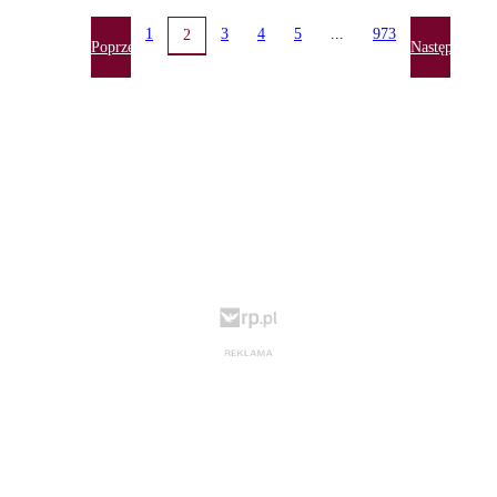
1
3
4
5
...
973
2
Poprzednia
Następna