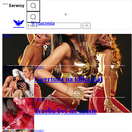
Serwisy
Wydarzenia
TANIEC
Już czas. Maski włóż!
TANIEC
Uwertura na kilka ciał
TANIEC
Trzeba być na czasie
TANIEC