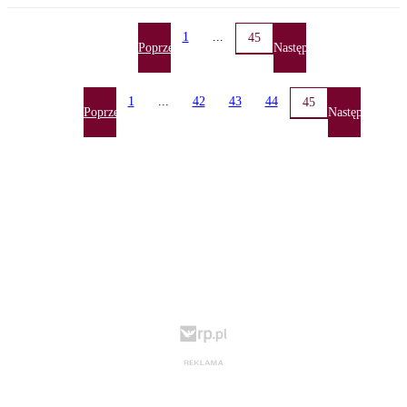
1
...
45
Poprzednia
Następna
1
...
42
43
44
45
Poprzednia
Następna