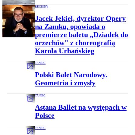
REGIONY
Jacek Jekiel, dyrektor Opery
na Zamku, opowiada o
premierze baletu „Dziadek do
orzechów" z choreografią
Karola Urbańskieg
TANIEC
Polski Balet Narodowy.
Geometria i zmysły
TANIEC
Astana Ballet na występach w
Polsce
TANIEC