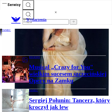
Serwisy
Wydarzenia
TANIEC
Kim MaeJa ChangMu Dance Company
wystąpi w Teatrze Studio w Warszawie
REGIONY
Musical „Crazy for You"
wielkim sucesem szczecińskiej
Opery na Zamku
TANIEC
Sergiej Połunin: Tancerz, który
kroczył jak lew