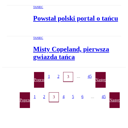
TANIEC
Powstał polski portal o tańcu
TANIEC
Misty Copeland, pierwsza
gwiazda tańca
1
2
...
45
3
Poprzednia
Następna
1
2
4
5
6
...
45
3
Poprzednia
Następna