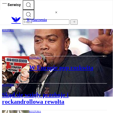
Serwisy
Wydarzenia
KULTURA
Fabryka hitów Timbalanda
KULTURA
W Europie pop rozkwita
KULTURA
Skąd się wzięły przeboje i
rockandrollowa rewolta
KULTURA