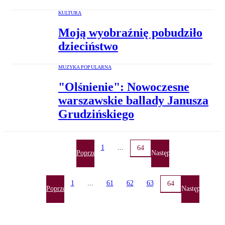
KULTURA
Moją wyobraźnię pobudziło
dzieciństwo
MUZYKA POPULARNA
"Olśnienie": Nowoczesne
warszawskie ballady Janusza
Grudzińskiego
1
...
64
Poprzednia
Następna
1
...
61
62
63
64
Poprzednia
Następna