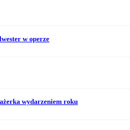
lwester w operze
sażerka wydarzeniem roku