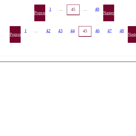
1
...
...
48
45
Poprzednia
Następna
1
...
42
43
44
46
47
48
45
Poprzednia
Nast