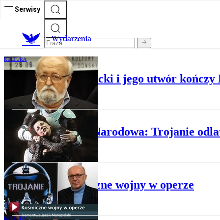
Serwisy
Wydarzenia
KULTURA
Krzysztof Penderecki i jego utwór kończ
TEATR
Opera Narodowa: Trojanie odla
KULTURA
Kosmiczne wojny w operze
KULTURA