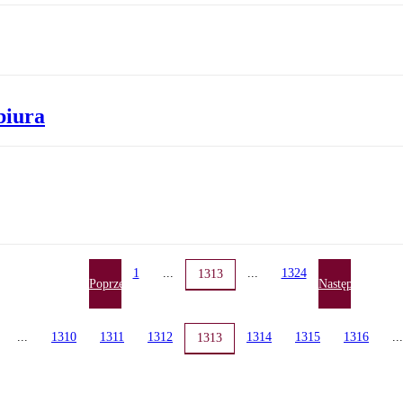
biura
1
...
...
1324
1313
Poprzednia
Następna
...
1310
1311
1312
1314
1315
1316
...
1313