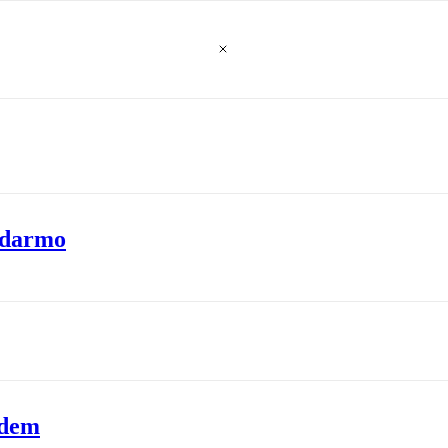
a darmo
ądem