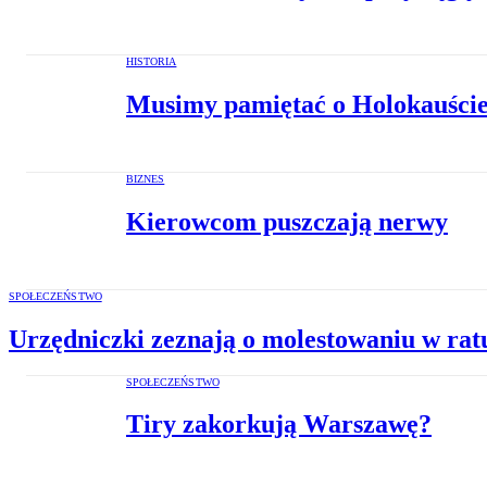
HISTORIA
Musimy pamiętać o Holokauści
BIZNES
Kierowcom puszczają nerwy
SPOŁECZEŃSTWO
Urzędniczki zeznają o molestowaniu w rat
SPOŁECZEŃSTWO
Tiry zakorkują Warszawę?