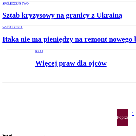
SPOŁECZEŃSTWO
Sztab kryzysowy na granicy z Ukrainą
WYDARZENIA
Itaka nie ma pieniędzy na remont nowego 
KRAJ
Więcej praw dla ojców
1
Poprzednia