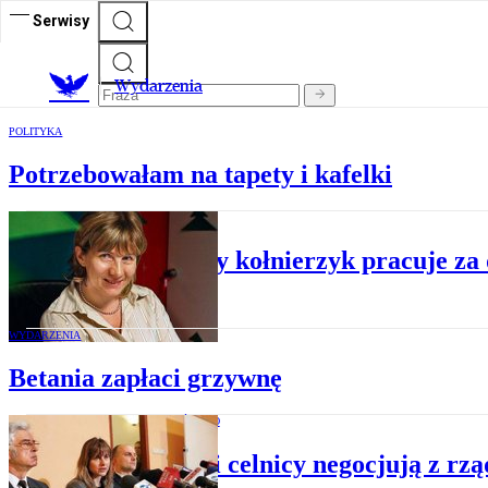
Serwisy
Wydarzenia
POLITYKA
Potrzebowałam na tapety i kafelki
WYDARZENIA
Jak biały kołnierzyk pracuje z
WYDARZENIA
Betania zapłaci grzywnę
SPOŁECZEŃSTWO
Skłóceni celnicy negocjują z rz