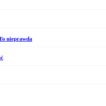
 To nieprawda
ać