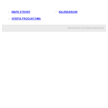
MAPA STRONY
KALENDARIUM
OFERTA PRODUKTOWA
© COPYRIGHT BY GREMI MEDIA SA