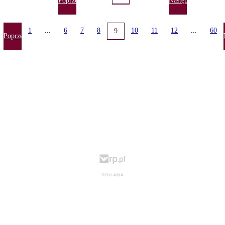
Poprzednia
Następna
1
...
6
7
8
10
11
12
...
60
9
Poprzednia