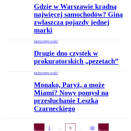
Gdzie w Warszawie kradną
najwięcej samochodów? Giną
zwłaszcza pojazdy jednej
marki
PRZESTĘPCZOŚĆ
Drugie dno czystek w
prokuratorskich „pezetach”
PRZESTĘPCZOŚĆ
Monako, Paryż, a może
Miami? Nowy pomysł na
przesłuchanie Leszka
Czarneckiego
1
...
...
60
9