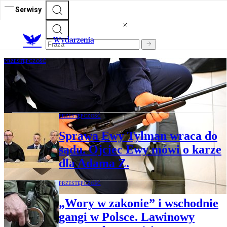
Serwisy
Wydarzenia
PRZESTĘPCZOŚĆ
Akcja policji na Podlasiu. Znaleźli
arsenał broni
PRZESTĘPCZOŚĆ
Sprawa Ewy Tylman wraca do
sądu. Ojciec Ewy mówi o karze
dla Adama Z.
PRZESTĘPCZOŚĆ
„Wory w zakonie” i wschodnie
gangi w Polsce. Lawinowy