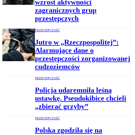
wzrost aktywności
zagranicznych grup
przestępczych
PRZESTĘPCZOŚĆ
Jutro w „Rzeczpospolitej”:
Alarmujące dane o
przestępczości zorganizowanej
cudzoziemców
PRZESTĘPCZOŚĆ
Policja udaremniła leśną
ustawkę. Pseudokibice chcieli
„zbierać grzyby”
PRZESTĘPCZOŚĆ
Polska zgodziła się na