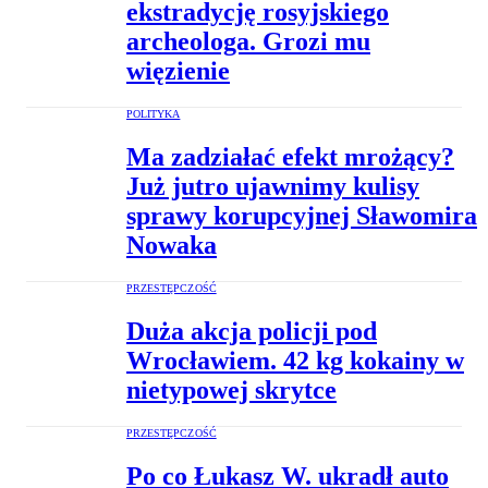
ekstradycję rosyjskiego
archeologa. Grozi mu
więzienie
POLITYKA
Ma zadziałać efekt mrożący?
Już jutro ujawnimy kulisy
sprawy korupcyjnej Sławomira
Nowaka
PRZESTĘPCZOŚĆ
Duża akcja policji pod
Wrocławiem. 42 kg kokainy w
nietypowej skrytce
PRZESTĘPCZOŚĆ
Po co Łukasz W. ukradł auto