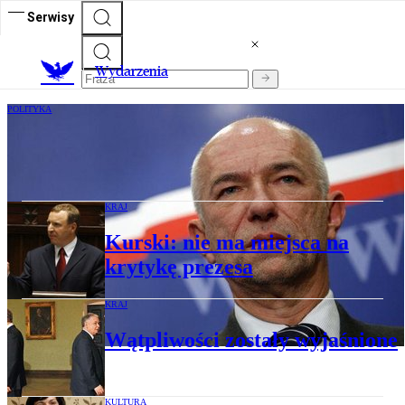
Serwisy
Wydarzenia
POLITYKA
Ćwiąkalski gotów oddać się do dyspozycji
premiera
KRAJ
Kurski: nie ma miejsca na
krytykę prezesa
KRAJ
Wątpliwości zostały wyjaśnione
KULTURA