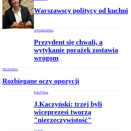
Warszawscy politycy od kuchni
WYDARZENIA
Prezydent się chwali, a
wytykanie porażek zostawia
wrogom
TELEWIZJA
Rozbiegane oczy opozycji
POLITYKA
J.Kaczyński: trzej byli
wiceprezesi tworzą
"nierzeczywistość"