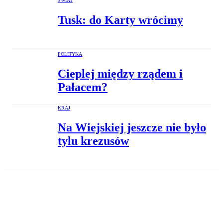
ŚWIAT
Tusk: do Karty wrócimy
POLITYKA
Cieplej między rządem i
Pałacem?
KRAJ
Na Wiejskiej jeszcze nie było
tylu krezusów