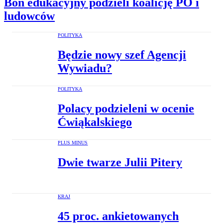
Bon edukacyjny podzieli koalicję PO i
ludowców
POLITYKA
Będzie nowy szef Agencji
Wywiadu?
POLITYKA
Polacy podzieleni w ocenie
Ćwiąkalskiego
PLUS MINUS
Dwie twarze Julii Pitery
KRAJ
45 proc. ankietowanych