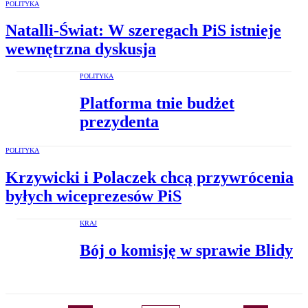
POLITYKA
Natalli-Świat: W szeregach PiS istnieje
wewnętrzna dyskusja
POLITYKA
Platforma tnie budżet
prezydenta
POLITYKA
Krzywicki i Polaczek chcą przywrócenia
byłych wiceprezesów PiS
KRAJ
Bój o komisję w sprawie Blidy