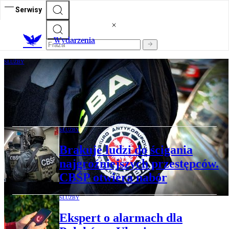
Serwisy
Wydarzenia
SŁUŻBY
Siemoniak zapowiada zmiany w CBA. We
wrześniu ma ruszyć pakiet
odpolitycznienia
SŁUŻBY
Brakuje ludzi do ścigania
najgroźniejszych przestępców.
CBŚP otwiera nabór
SŁUŻBY
Ekspert o alarmach dla