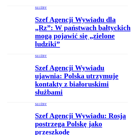
SŁUŻBY
Szef Agencji Wywiadu dla
„Rz”: W państwach bałtyckich
mogą pojawić się „zielone
ludziki”
SŁUŻBY
Szef Agencji Wywiadu
ujawnia: Polska utrzymuje
kontakty z białoruskimi
służbami
SŁUŻBY
Szef Agencji Wywiadu: Rosja
postrzega Polskę jako
przeszkodę