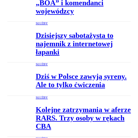
„BOA” i komendanci
wojewódzcy
SŁUŻBY
Dzisiejszy sabotażysta to
najemnik z internetowej
łapanki
SŁUŻBY
Dziś w Polsce zawyją syreny.
Ale to tylko ćwiczenia
SŁUŻBY
Kolejne zatrzymania w aferze
RARS. Trzy osoby w rękach
CBA