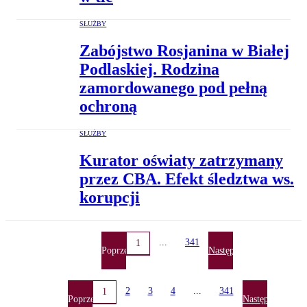
SŁUŻBY
Zabójstwo Rosjanina w Białej
Podlaskiej. Rodzina
zamordowanego pod pełną
ochroną
SŁUŻBY
Kurator oświaty zatrzymany
przez CBA. Efekt śledztwa ws.
korupcji
...
341
1
Poprzednia
Następna
2
3
4
...
341
1
Poprzednia
Następna