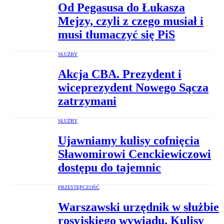
Od Pegasusa do Łukasza
Mejzy, czyli z czego musiał i
musi tłumaczyć się PiS
SŁUŻBY
Akcja CBA. Prezydent i
wiceprezydent Nowego Sącza
zatrzymani
SŁUŻBY
Ujawniamy kulisy cofnięcia
Sławomirowi Cenckiewiczowi
dostępu do tajemnic
PRZESTĘPCZOŚĆ
Warszawski urzędnik w służbie
rosyjskiego wywiadu. Kulisy