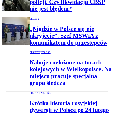
policji. Czy likwidacja CBŚP
nie jest błędem?
SŁUŻBY
„Nigdzie w Polsce się nie
ukryjecie”. Szef MSWiA z
komunikatem do przestępców
PRZESTĘPCZOŚĆ
Naboje rozłożone na torach
kolejowych w Wielkopolsce. Na
miejscu pracuje specjalna
grupa śledcza
PRZESTĘPCZOŚĆ
Krótka historia rosyjskiej
dywersji w Polsce po 24 lutego