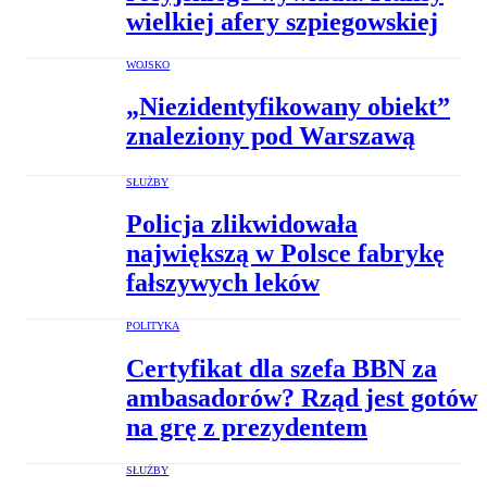
wielkiej afery szpiegowskiej
WOJSKO
„Niezidentyfikowany obiekt”
znaleziony pod Warszawą
SŁUŻBY
Policja zlikwidowała
największą w Polsce fabrykę
fałszywych leków
POLITYKA
Certyfikat dla szefa BBN za
ambasadorów? Rząd jest gotów
na grę z prezydentem
SŁUŻBY