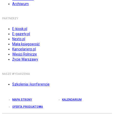
Archiwum
PARTNERZY
E-kiosk.pl
E-gazety.pl
Nexto.pl
Mała księgowość
Kancelarierp.pl
Wieści Rolnicze
Życie Warszawy
NASZE WYDARZENIA
Szkolenia i konferencje
MAPA STRONY
KALENDARIUM
OFERTA PRODUKTOWA