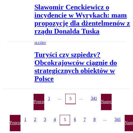
Sławomir Cenckiewicz o
incydencie w Wyrykach: mam
propozycję dla dżentelmenów z
rządu Donalda Tuska
SŁUŻBY
Turyści czy szpiedzy?
Obcokrajowców ciągnie do
strategicznych obiektów w
Polsce
1
...
...
341
5
Poprzednia
Następna
1
2
3
4
6
7
8
...
341
5
Poprzednia
Nast