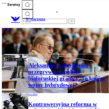
Serwisy
Wydarzenia
SŁUŻBY
Kolejna wizyta funkcjonariuszy CBA w
siedzibie fundacji Tadeusza Rydzyka
SŁUŻBY
Aleksander Łukaszenko
przegrywa na polsko-
białoruskiej granicy. To koniec
wojny hybrydowej?
SŁUŻBY
Kontrowersyjna reforma w