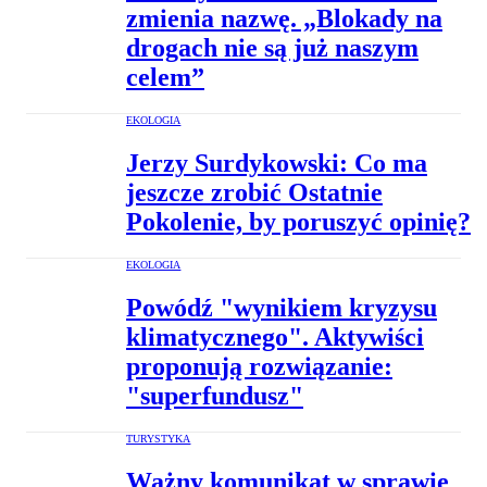
zmienia nazwę. „Blokady na
drogach nie są już naszym
celem”
EKOLOGIA
Jerzy Surdykowski: Co ma
jeszcze zrobić Ostatnie
Pokolenie, by poruszyć opinię?
EKOLOGIA
Powódź "wynikiem kryzysu
klimatycznego". Aktywiści
proponują rozwiązanie:
"superfundusz"
TURYSTYKA
Ważny komunikat w sprawie