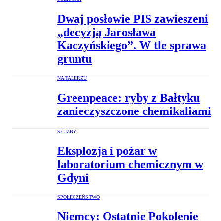
Dwaj posłowie PIS zawieszeni
„decyzją Jarosława
Kaczyńskiego”. W tle sprawa
gruntu
NA TALERZU
Greenpeace: ryby z Bałtyku
zanieczyszczone chemikaliami
SŁUŻBY
Eksplozja i pożar w
laboratorium chemicznym w
Gdyni
SPOŁECZEŃSTWO
Niemcy: Ostatnie Pokolenie