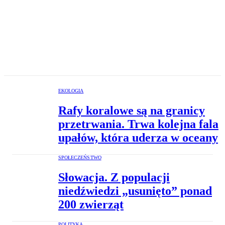
EKOLOGIA
Rafy koralowe są na granicy
przetrwania. Trwa kolejna fala
upałów, która uderza w oceany
SPOŁECZEŃSTWO
Słowacja. Z populacji
niedźwiedzi „usunięto” ponad
200 zwierząt
POLITYKA