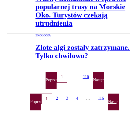
popularnej trasy na Morskie
Oko. Turystów czekają
utrudnienia
EKOLOGIA
Złote algi zostały zatrzymane.
Tylko chwilowo?
...
116
1
Poprzednia
Następna
2
3
4
...
116
1
Poprzednia
Następna