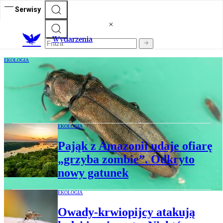
Serwisy
Wydarzenia
EKOLOGIA
U granic Polski pojawił się groźny
chrząszcz z Azji. W dwa lata może
zniszczyć drzewo
EKOLOGIA
Pająk z Amazonii udaje ofiarę
„grzyba zombie”. Odkryto
nowy gatunek
EKOLOGIA
Owady-krwiopijcy atakują