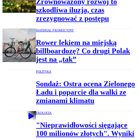
Zrównoważony rozwój to
szkodliwa iluzja, czas
zrezygnować z postępu
MATERIAŁ PROMOCYJNY
Rower lekiem na miejską
billboardozę? Co drugi Polak
jest na „tak”
POLITYKA
Sondaż: Ostra ocena Zielonego
Ładu i poparcie dla walki ze
zmianami klimatu
EKOLOGIA
"Nieprawidłowości sięgające
100 milionów złotych". Wyniki