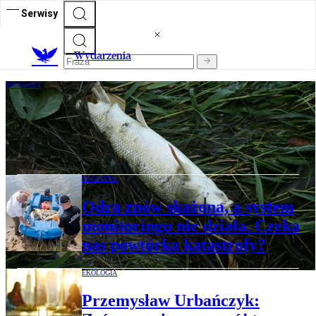
Serwisy
Wydarzenia
EKOLOGIA
Czy ten związek chemiczny ochroni nas
przed złotą algą i wymieraniem ryb?
Eksperyment
EKOLOGIA
Odra znów skażona, a system
monitoringu nie działa. Czeka
nas powtórka katastrofy?
EKOLOGIA
Przemysław Urbańczyk: