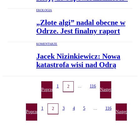
EKOLOGIA
„Złote algi” nadal obecne w
Odrze. Jest finalny raport
KOMENTARZE
Jacek Nizinkiewicz: Nowa
katastrofa wisi nad Odrą
1
...
116
2
Poprzednia
Następna
1
3
4
5
...
116
2
Poprzednia
Następna