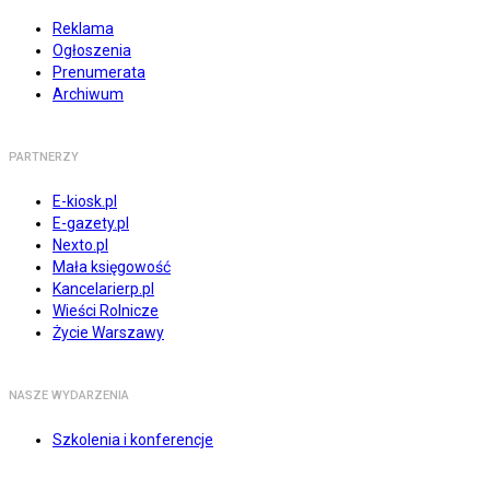
Reklama
Ogłoszenia
Prenumerata
Archiwum
PARTNERZY
E-kiosk.pl
E-gazety.pl
Nexto.pl
Mała księgowość
Kancelarierp.pl
Wieści Rolnicze
Życie Warszawy
NASZE WYDARZENIA
Szkolenia i konferencje