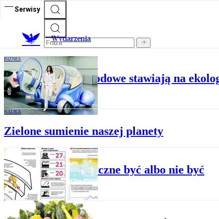
Serwisy
Wydarzenia
BIZNES
Koncerny samochodowe stawiają na ekolo
NAUKA
Zielone sumienie naszej planety
NAUKA
Klimatyczne być albo nie być
KULTURA