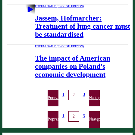
FORUM DAILY (ENGLISH EDITION)
Jassem, Hofmarcher:
Treatment of lung cancer must
be standardised
FORUM DAILY (ENGLISH EDITION)
The impact of American
companies on Poland’s
economic development
1
3
2
Poprzednia
Następna
1
3
2
Poprzednia
Następna