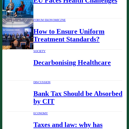
EU Faces Health Challenges
FORUM EKONOMICZNE
How to Ensure Uniform
Treatment Standards?
SOCIETY
Decarbonising Healthcare
DISCUSSION
Bank Tax Should be Absorbed
by CIT
ECONOMY
Taxes and law: why has