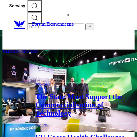
Serwisy
Forum Ekonomiczne
Forum Ekonomiczne
„Rzeczpospolita” na Forum Ekonomicznym w Karpaczu 2025
TELECOMMUNICATIONS
Strategic Telecommunications
Infrastructure
ECONOMY
The State Must Support the
Commercialisation of
Technology
SOCIETY