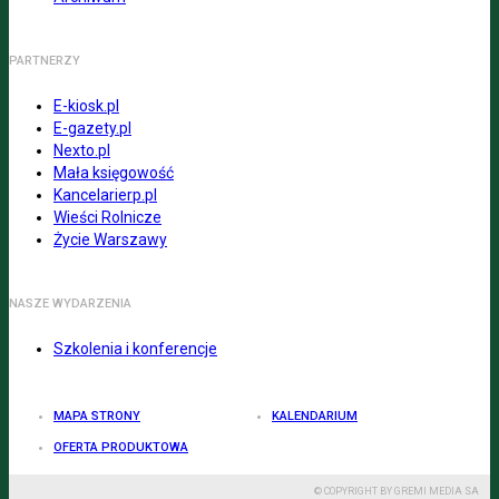
PARTNERZY
E-kiosk.pl
E-gazety.pl
Nexto.pl
Mała księgowość
Kancelarierp.pl
Wieści Rolnicze
Życie Warszawy
NASZE WYDARZENIA
Szkolenia i konferencje
MAPA STRONY
KALENDARIUM
OFERTA PRODUKTOWA
© COPYRIGHT BY GREMI MEDIA SA