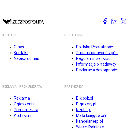
KONTAKT
REGULAMIN
O nas
Polityka Prywatności
Kontakt
Zmiana ustawień zgód
Napisz do nas
Regulamin serwisu
Informacje o nadawcy
Deklaracja dostępności
REKLAMA I PRENUMERATA
PARTNERZY
Reklama
E-kiosk.pl
Ogłoszenia
E-gazety.pl
Prenumerata
Nexto.pl
Archiwum
Mała księgowość
Kancelarierp.pl
Wieści Rolnicze