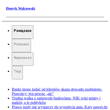
Henryk Walczewski
Powiązane
Polecane
Najnowsze
Tagi
Banki mogą żądać od klientów skanu dowodu osobistego.
Prawnicy: jest pewne „ale”
Trudna walka z samowolą budowlaną. NIK wini gminy i
nadzór, a te polityków
Prawo jazdy nie wystarczy do wynajęcia auta. Kary nawet do