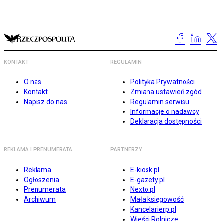
KONTAKT
REGULAMIN
O nas
Polityka Prywatności
Kontakt
Zmiana ustawień zgód
Napisz do nas
Regulamin serwisu
Informacje o nadawcy
Deklaracja dostępności
REKLAMA I PRENUMERATA
PARTNERZY
Reklama
E-kiosk.pl
Ogłoszenia
E-gazety.pl
Prenumerata
Nexto.pl
Archiwum
Mała księgowość
Kancelarierp.pl
Wieści Rolnicze