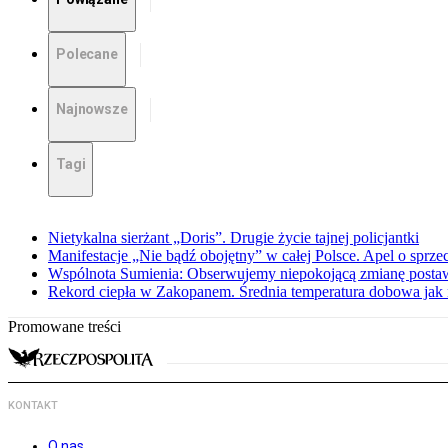
Polecane
Najnowsze
Tagi
Nietykalna sierżant „Doris”. Drugie życie tajnej policjantki
Manifestacje „Nie bądź obojętny” w całej Polsce. Apel o sprz
Wspólnota Sumienia: Obserwujemy niepokojącą zmianę posta
Rekord ciepła w Zakopanem. Średnia temperatura dobowa jak 
Promowane treści
KONTAKT
O nas