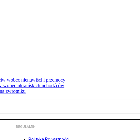
eciw wobec nienawiści i przemocy
w wobec ukraińskich uchodźców
na zwrotniku
REGULAMIN
Polityka Prywatności