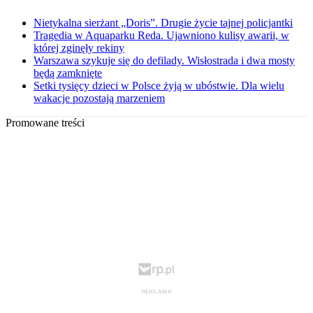
Nietykalna sierżant „Doris”. Drugie życie tajnej policjantki
Tragedia w Aquaparku Reda. Ujawniono kulisy awarii, w
której zginęły rekiny
Warszawa szykuje się do defilady. Wisłostrada i dwa mosty
będą zamknięte
Setki tysięcy dzieci w Polsce żyją w ubóstwie. Dla wielu
wakacje pozostają marzeniem
Promowane treści