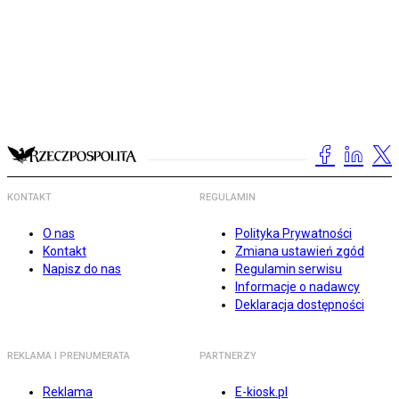
KONTAKT
REGULAMIN
O nas
Polityka Prywatności
Kontakt
Zmiana ustawień zgód
Napisz do nas
Regulamin serwisu
Informacje o nadawcy
Deklaracja dostępności
REKLAMA I PRENUMERATA
PARTNERZY
Reklama
E-kiosk.pl