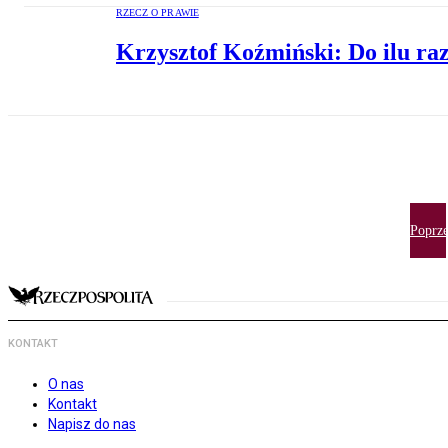
RZECZ O PRAWIE
Krzysztof Koźmiński: Do ilu ra
Poprze
KONTAKT
O nas
Kontakt
Napisz do nas