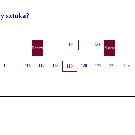
zy sztuka?
1
...
...
124
119
Poprzednia
Następna
1
...
116
117
118
120
121
122
123
119
dnia