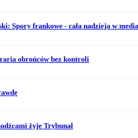
i: Spory frankowe - cała nadzieja w media
raria obrońców bez kontroli
prawdę
hodźcami żyje Trybunał