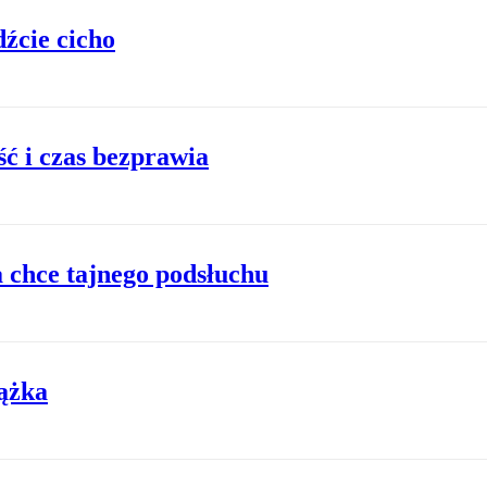
źcie cicho
ć i czas bezprawia
 chce tajnego podsłuchu
ążka