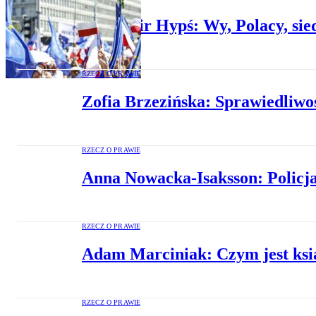
Sławomir Hypś: Wy, Polacy, sied
RZECZ O PRAWIE
Zofia Brzezińska: Sprawiedliwoś
RZECZ O PRAWIE
Anna Nowacka-Isaksson: Policja
RZECZ O PRAWIE
Adam Marciniak: Czym jest ksi
RZECZ O PRAWIE