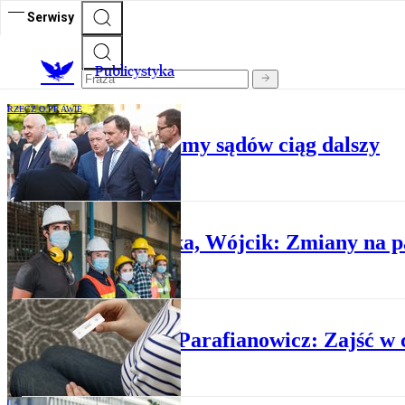
Serwisy
Publicystyka
RZECZ O PRAWIE
Jacek Trela: Reformy sądów ciąg dalszy
RZECZ O PRAWIE
Świtajska, Wójcik: Zmiany na p
RZECZ O PRAWIE
Joanna Parafianowicz: Zajść w c
RZECZ O PRAWIE