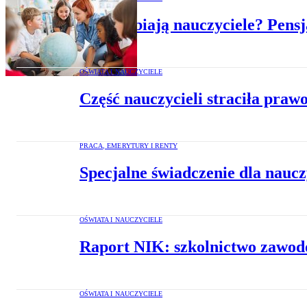
Ile zarabiają nauczyciele? Pensj
OŚWIATA I NAUCZYCIELE
Część nauczycieli straciła pra
PRACA, EMERYTURY I RENTY
Specjalne świadczenie dla nauczy
OŚWIATA I NAUCZYCIELE
Raport NIK: szkolnictwo zawodo
OŚWIATA I NAUCZYCIELE