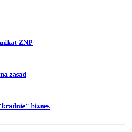
munikat ZNP
ana zasad
"kradnie" biznes