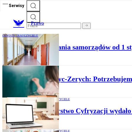
Serwisy
Prawo
OŚWIATA I NAUCZYCIELE
Reforma finansowania samorządów od 1 sty
RZECZ O PRAWIE
Ewa Gryc-Zerych: Potrzebujemy
OŚWIATA I NAUCZYCIELE
Ministerstwo Cyfryzacji wydało
OŚWIATA I NAUCZYCIELE