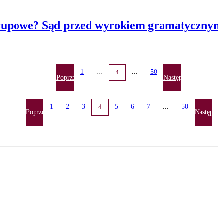
grupowe? Sąd przed wyrokiem gramatyczny
1
...
...
50
4
Poprzednia
Następna
1
2
3
5
6
7
...
50
4
Poprzednia
Następn