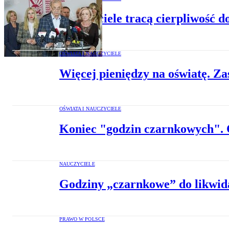
Nauczyciele tracą cierpliwość d
OŚWIATA I NAUCZYCIELE
Więcej pieniędzy na oświatę. Z
OŚWIATA I NAUCZYCIELE
Koniec "godzin czarnkowych". Cz
NAUCZYCIELE
Godziny „czarnkowe” do likwida
PRAWO W POLSCE