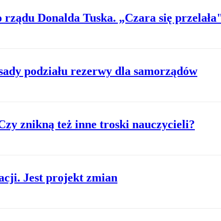
o rządu Donalda Tuska. „Czara się przelała
asady podziału rezerwy dla samorządów
y znikną też inne troski nauczycieli?
cji. Jest projekt zmian