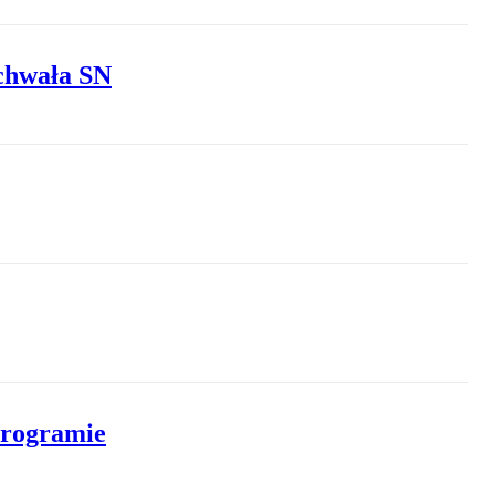
uchwała SN
programie