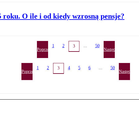
 roku. O ile i od kiedy wzrosną pensje?
1
2
...
50
3
Poprzednia
Następna
1
2
4
5
6
...
50
3
Poprzednia
Następna