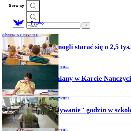
Serwisy
Prawo
OŚWIATA I NAUCZYCIELE
Nauczyciele będą mogli starać się o 2,5 tys
OŚWIATA I NAUCZYCIELE
Będą zmiany w Karcie Nauczyci
OŚWIATA I NAUCZYCIELE
„Wysiadywanie" godzin w szkole
OŚWIATA I NAUCZYCIELE