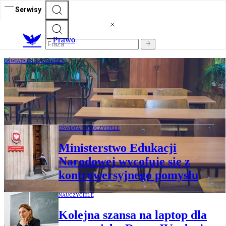
Serwisy
Prawo
OŚWIATA I NAUCZYCIELE
Uczniowie i nauczyciele alarmują w
sprawie tzw. godzin basiowych. „To
tykająca bomba”
OŚWIATA I NAUCZYCIELE
Ministerstwo Edukacji
Narodowej wycofuje się z
kontrowersyjnego pomysłu
NAUCZYCIELE
Kolejna szansa na laptop dla