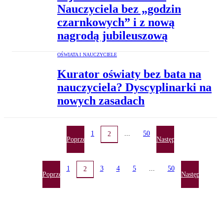
Nauczyciela bez „godzin
czarnkowych” i z nową
nagrodą jubileuszową
OŚWIATA I NAUCZYCIELE
Kurator oświaty bez bata na
nauczyciela? Dyscyplinarki na
nowych zasadach
1
...
50
2
Poprzednia
Następna
1
3
4
5
...
50
2
Poprzednia
Następna