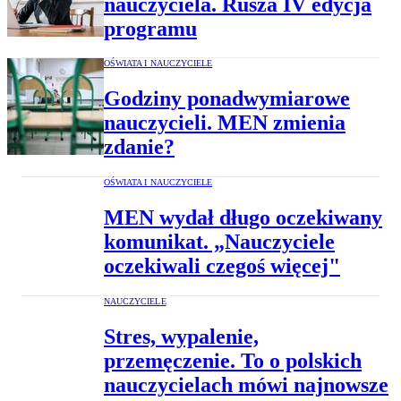
nauczyciela. Rusza IV edycja
programu
OŚWIATA I NAUCZYCIELE
Godziny ponadwymiarowe
nauczycieli. MEN zmienia
zdanie?
OŚWIATA I NAUCZYCIELE
MEN wydał długo oczekiwany
komunikat. „Nauczyciele
oczekiwali czegoś więcej"
NAUCZYCIELE
Stres, wypalenie,
przemęczenie. To o polskich
nauczycielach mówi najnowsze