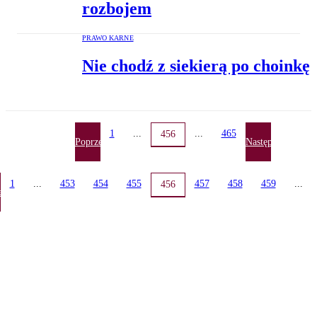
rozbojem
PRAWO KARNE
Nie chodź z siekierą po choinkę
1
...
...
465
456
Poprzednia
Następna
1
...
453
454
455
457
458
459
...
456
ednia