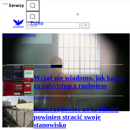
Serwisy
Prawo
W SĄDZIE I W URZĘDZIE
Od dziś trudniej przedłużać tymczasowe
areszty
ORZECZNICTWO
Wciąż nie wiadomo, jak karać
za zabójstwo z rozbojem
SAMORZĄD
Samorządowiec za kratkami
powinien stracić swoje
stanowisko