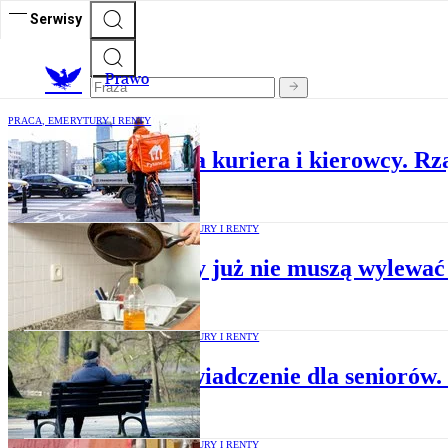
Serwisy
Prawo
PRACA, EMERYTURY I RENTY
Umowa o pracę dla kuriera i kierowcy. Rz
PRACA, EMERYTURY I RENTY
Seniorzy już nie muszą wylewać 
PRACA, EMERYTURY I RENTY
Nowe świadczenie dla seniorów.
PRACA, EMERYTURY I RENTY