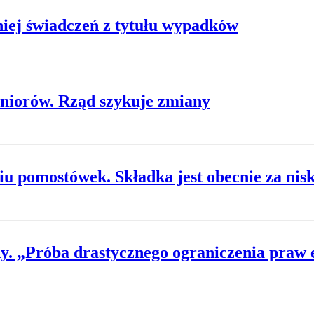
niej świadczeń z tytułu wypadków
eniorów. Rząd szykuje zmiany
u pomostówek. Składka jest obecnie za nis
ny. „Próba drastycznego ograniczenia praw