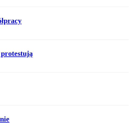
ółpracy
protestują
nie