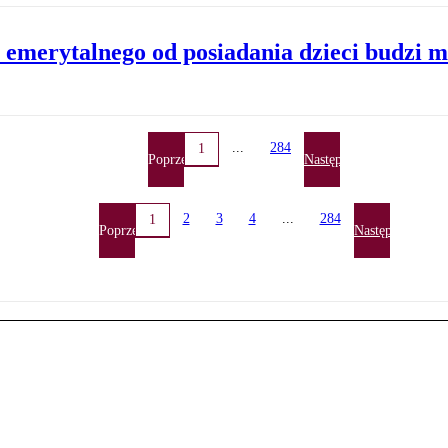
 emerytalnego od posiadania dzieci budzi m
...
284
1
Poprzednia
Następna
2
3
4
...
284
1
Poprzednia
Następna