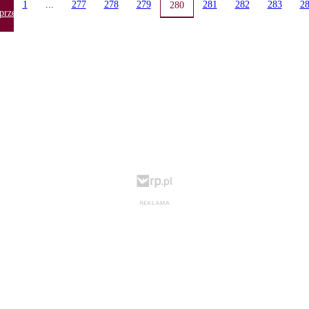
1
...
277
278
279
281
282
283
2
280
przednia