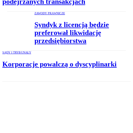
podejrzanych transakcjach
ZAWODY PRAWNICZE
Syndyk z licencją będzie
preferował likwidację
przedsiębiorstwa
SĄDY I TRYBUNAŁY
Korporacje powalczą o dyscyplinarki