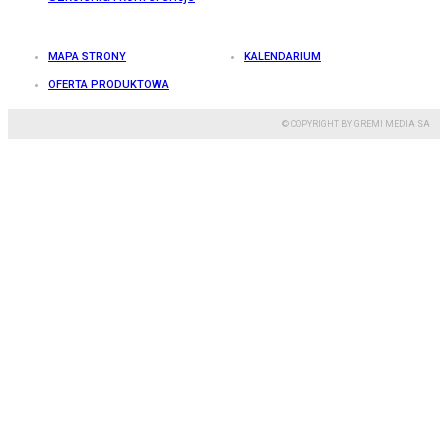
MAPA STRONY
KALENDARIUM
OFERTA PRODUKTOWA
© COPYRIGHT BY GREMI MEDIA SA